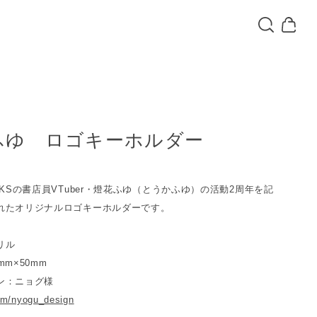
ふゆ ロゴキーホルダー
OKSの書店員VTuber・燈花ふゆ（とうかふゆ）の活動2周年を記
れたオリジナルロゴキーホルダーです。
リル
mm×50mm
ン：ニョグ様
com/nyogu_design