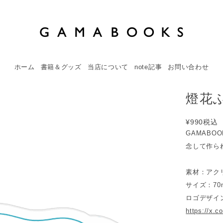
ホーム
書籍＆グッズ
当店について
note記事
お問い合わせ
燈花
¥990
税込
GAMABO
念して作ら
素材：アク
サイズ：70
ロゴデザイ
https://x.