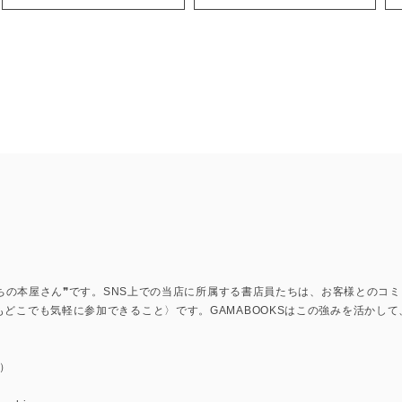
上のまちの本屋さん❞です。SNS上での当店に所属する書店員たちは、お客様との
もどこでも気軽に参加できること〉です。GAMABOOKSはこの強みを活かし
）
u