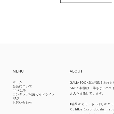
MENU
ABOUT
ホーム
GAMABOOKSは❝SNS
当店について
SNSの特徴は〈誰もがいつで
note記事
さんを目指しています。
コンテンツ利用ガイドライン
FAQ
お問い合わせ
■諸星めぐる（もろぼしめぐる
X：https://x.com/boshi_meg