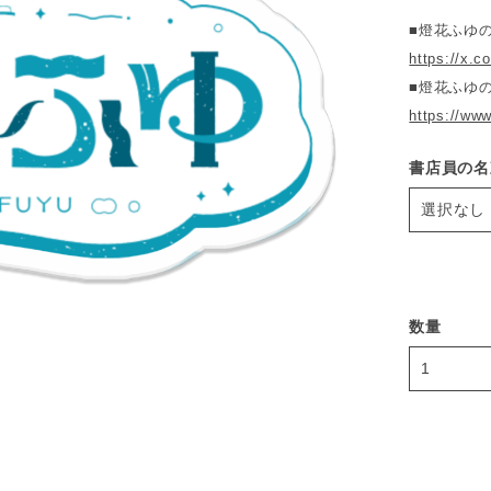
■燈花ふゆ
https://x.
■燈花ふゆの
https://ww
書店員の名
数量