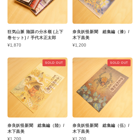
狂気山脈 陰謀の分水嶺 (上下
奈良妖怪新聞 総集編（漆）/
巻セット) / 手代木正太郎
木下昌美
¥1,870
¥1,200
SOLD OUT
SOLD OUT
奈良妖怪新聞 総集編（陸）/
奈良妖怪新聞 総集編（伍）/
木下昌美
木下昌美
¥1,200
¥1,200