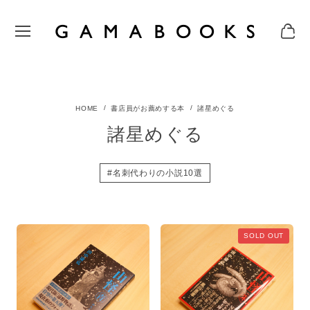
書店員がお薦めする本
諸星めぐる
諸星めぐる
#名刺代わりの小説10選
SOLD OUT