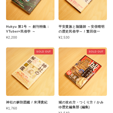
Hukyu 第1号 ～ 創刊特集：
平安貴族と陰陽師 ～安倍晴明
VTuber×民俗学 ～
の歴史民俗学～ / 繁田信一
¥2,200
¥2,530
SOLD OUT
SOLD OUT
神社の解剖図鑑 / 米澤貴紀
城の攻め方・つくり方 / かみ
ゆ歴史編集部 (編集)
¥1,760