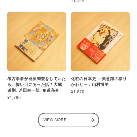
¥1,540
考古学者が発掘調査をしていた
化粧の日本史 ～美意識の移り
ら、怖い目にあった話 / 大城
かわり～ / 山村博美
道則, 芝田幸一郎, 角道亮介
¥1,870
¥1,760
VIEW MORE