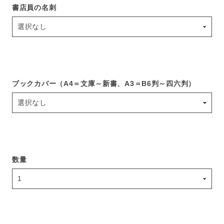
書店員の名刺
ブックカバー（A4＝文庫～新書、A3＝B6判～四六判）
数量