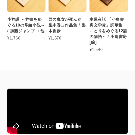
小辞譚 ～辞書をめ
西の魔女が死んだ
本屋夜話 「小鳥書
ぐる10の掌編小説～
梨木香歩作品集 / 梨
房文学賞」詞華集
/ 加藤ジャンプ ＋他
木香歩
～とりをめぐる12話
の物語～ / 小鳥書房
¥1,760
¥1,870
[編]
¥1,540