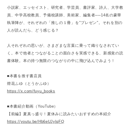
小説家、エッセイスト、研究者、学芸員、書評家、詩人、大学教
員、中学高校教員、予備校講師、美術家、編集者──14名の豪華
執筆陣が、それぞれの「推しの１冊」を"プレゼン"。それを別の
人が読んだら、どう感じる？
人それぞれの思いが、さまざまな言葉に乗って織りなされてい
く。本で他者とつながることの面白さを実感できる、新感覚の読
書体験。本の持つ無限のつながりの中に飛び込んでみよう！
■本書を推す書店員
燈花ふゆ（とうかふゆ）
https://x.com/fuyu_books
■本書紹介動画（YouTube）
【前編】夏真っ盛り！夏休みに読みたいおすすめの本紹介
https://youtu.be/Hb6eUJylqFQ