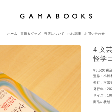
ホーム
書籍＆グッズ
当店について
note記事
お問い合わせ
4 文
怪学コ
¥3,520
税
監修：小松
発行：河出
発行年：20
サイズ：188
商品の状態