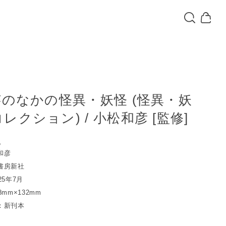
芸のなかの怪異・妖怪 (怪異・妖
レクション) / 小松和彦 [監修]
込
和彦
書房新社
25年7月
mm×132mm
：新刊本