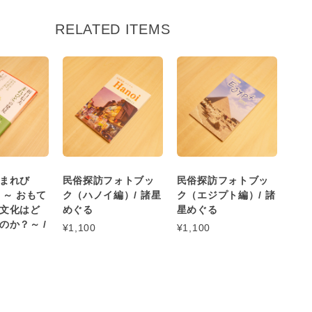
RELATED ITEMS
まれび
民俗探訪フォトブッ
民俗探訪フォトブッ
 ～ おもて
ク（ハノイ編）/ 諸星
ク（エジプト編）/ 諸
文化はど
めぐる
星めぐる
のか？～ /
¥1,100
¥1,100