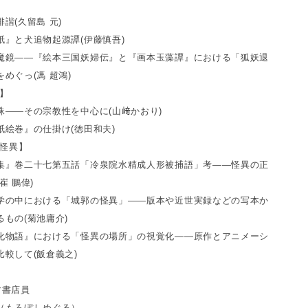
諧(久留島 元)
紙』と犬追物起源譚(伊藤慎吾)
魔鏡――『絵本三国妖婦伝』と『画本玉藻譚』における「狐妖退
めぐっ(馮 超鴻)
蛛】
蛛――その宗教性を中心に(山﨑かおり)
紙絵巻』の仕掛け(徳田和夫)
の怪異】
集』巻二十七第五話「冷泉院水精成人形被捕語」考――怪異の正
崔 鵬偉)
学の中における「城郭の怪異」――版本や近世実録などの写本か
もの(菊池庸介)
化物語』における「怪異の場所」の視覚化――原作とアニメーシ
比較して(飯倉義之)
す書店員
（もろぼしめぐる）