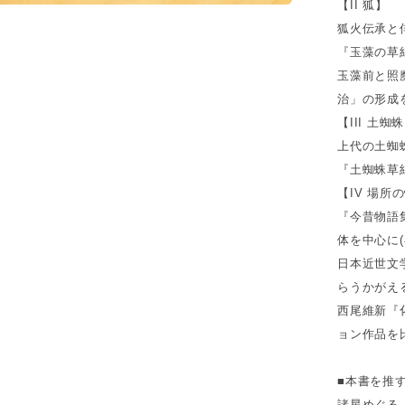
【II 狐】
狐火伝承と俳
『玉藻の草
玉藻前と照
治」の形成を
【III 土蜘
上代の土蜘
『土蜘蛛草
【IV 場所
『今昔物語
体を中心に(
日本近世文
らうかがえる
西尾維新『
ョン作品を
■本書を推
諸星めぐる