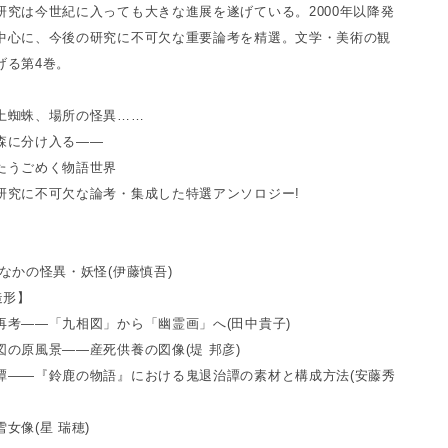
研究は今世紀に入っても大きな進展を遂げている。2000年以降発
中心に、今後の研究に不可欠な重要論考を精選。文学・美術の観
げる第4巻。
土蜘蛛、場所の怪異……
森に分け入る――
たうごめく物語世界
研究に不可欠な論考・集成した特選アンソロジー!
なかの怪異・妖怪(伊藤慎吾)
造形】
再考――「九相図」から「幽霊画」へ(田中貴子)
図の原風景――産死供養の図像(堤 邦彦)
譚――『鈴鹿の物語』における鬼退治譚の素材と構成方法(安藤秀
女像(星 瑞穂)