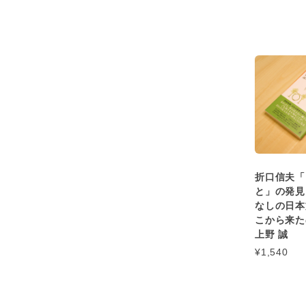
折口信夫「
と」の発見
なしの日本
こから来た
上野 誠
¥1,540