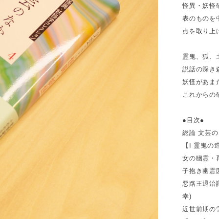
怪異・妖怪
表のものを
点を取り上
霊鬼、狐、
説話の深き
妖怪があま
これからの
●目次●
総論 文芸の
【I 霊鬼の
女の幽霊・
子抱き幽霊
悪路王退治
幸)
近世前期の雪