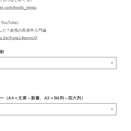
tter.com/boshi_megu
ouTube）
んだ？妖怪の民俗学入門編
utu.be/XgqsL4wxmcQ
刺
ー（A4＝文庫～新書、A3＝B6判～四六判）