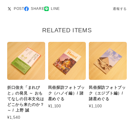
POST
SHARE
LINE
通報する
RELATED ITEMS
折口信夫「まれび
民俗探訪フォトブッ
民俗探訪フォトブッ
と」の発見 ～ おも
ク（ハノイ編）/ 諸
ク（エジプト編）/
てなしの日本文化は
星めぐる
諸星めぐる
どこから来たのか？
¥1,100
¥1,100
～ / 上野 誠
¥1,540