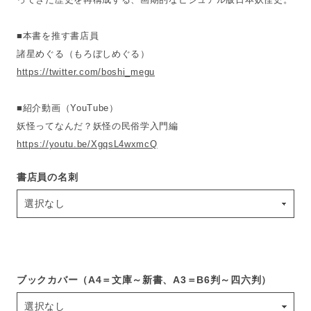
■本書を推す書店員
諸星めぐる（もろぼしめぐる）
https://twitter.com/boshi_megu
■紹介動画（YouTube）
妖怪ってなんだ？妖怪の民俗学入門編
https://youtu.be/XgqsL4wxmcQ
書店員の名刺
ブックカバー（A4＝文庫～新書、A3＝B6判～四六判）