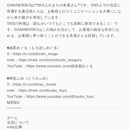
GAMABOOKSは❝SNS上のまちの本屋さん❞です。SNS上での当店に
所属する書店員たちは、お客様とのコミュニケーションを大事にしな
がら本の魅力を発信しています。
SNSの特徴は〈誰もがいつでもどこでも気軽に参加できること〉で
す。GAMABOOKSはこの強みを活かして、お客様の身近な存在にな
れる、お客様に寄り添うことができる本屋さんを目指しています。
■諸星めぐる（もろぼしめぐる）
X：https://x.com/boshi_megu
note：https://note.com/moroboshi_meguru
YouTube：https://www.youtube.com/@諸星めぐる
■燈花ふゆ（とうかふゆ）
X：https://x.com/fuyu_books
note：https://note.com/touka_fuyu
YouTube：https://www.youtube.com/@touka_fuyu
MENU
ホーム
当店について
note記事