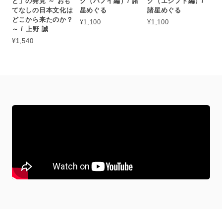
と」の発見 ～ おも
ク（ハノイ編）/ 諸
ク（エジプト編）/
てなしの日本文化は
星めぐる
諸星めぐる
どこから来たのか？
¥1,100
¥1,100
～ / 上野 誠
¥1,540