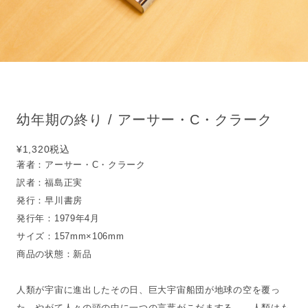
幼年期の終り / アーサー・C・クラーク
¥1,320
税込
著者：アーサー・C・クラーク
訳者：福島正実
発行：早川書房
発行年：1979年4月
サイズ：157mm×106mm
商品の状態：新品
人類が宇宙に進出したその日、巨大宇宙船団が地球の空を覆っ
た。やがて人々の頭の中に一つの言葉がこだまする――人類はも