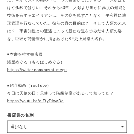
はや孤独ではない。それから50年、人類より遙かに高度の知能と
技術を有するエイリアンは、その姿を現すことなく、平和裡に地
球管理を行なっていた。彼らの真の目的は？ そして人類の未来
は？ 宇宙知性との遭遇によって新たな道を歩みだす人類の姿
を、巨匠が詩情豊かに描きあげたSF史上屈指の名作。
■本書を推す書店員
諸星めぐる（もろぼしめぐる）
https://twitter.com/boshi_megu
■紹介動画（YouTube）
今日は天使の日！天使って階級制度があるって知ってた？
https://youtu.be/alZfyDIwyDc
書店員の名刺