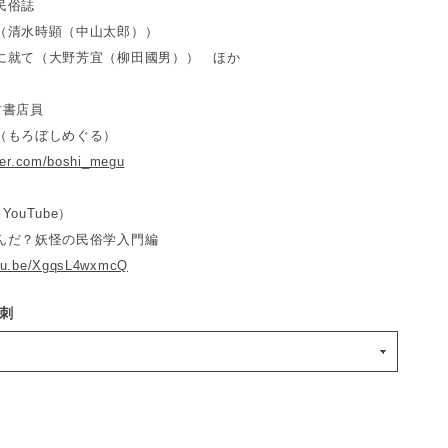
民俗誌
清水時顕（中山太郎））
就て（大野芳宜（柳田國男）） ほか
す書店員
（もろぼしめぐる）
tter.com/boshi_megu
ouTube）
んだ？妖怪の民俗学入門編
utu.be/XgqsL4wxmcQ
刺