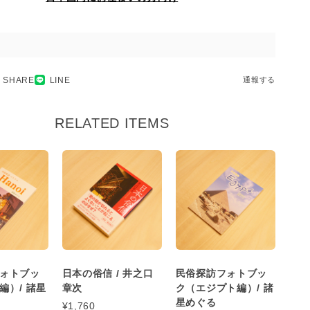
SHARE
LINE
通報する
RELATED ITEMS
ォトブッ
日本の俗信 / 井之口
民俗探訪フォトブッ
編）/ 諸星
章次
ク（エジプト編）/ 諸
星めぐる
¥1,760