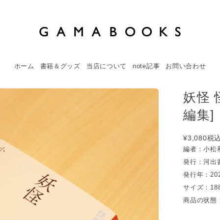
ホーム
書籍＆グッズ
当店について
note記事
お問い合わせ
妖怪 
編集]
¥3,080
税
編者：小松
発行：河出
発行年：20
サイズ：188
商品の状態