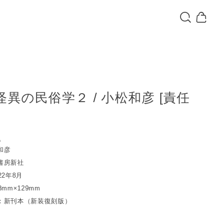
怪異の民俗学２ / 小松和彦 [責任
込
和彦
書房新社
22年8月
mm×129mm
：新刊本（新装復刻版）