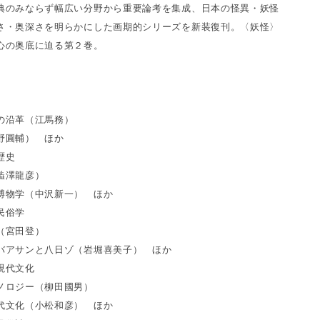
典のみならず幅広い分野から重要論考を集成、日本の怪異・妖怪
さ・奥深さを明らかにした画期的シリーズを新装復刊。〈妖怪〉
心の奥底に迫る第２巻。
沿革（江馬務）
野圓輔） ほか
歴史
澁澤龍彦）
物学（中沢新一） ほか
民俗学
（宮田登）
アサンと八日ゾ（岩堀喜美子） ほか
現代文化
ロジー（柳田國男）
文化（小松和彦） ほか