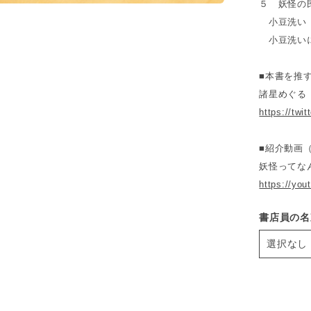
５ 妖怪の
小豆洗い（
小豆洗いに
■本書を推
諸星めぐる
https://twi
■紹介動画（Y
妖怪ってな
https://yo
書店員の名