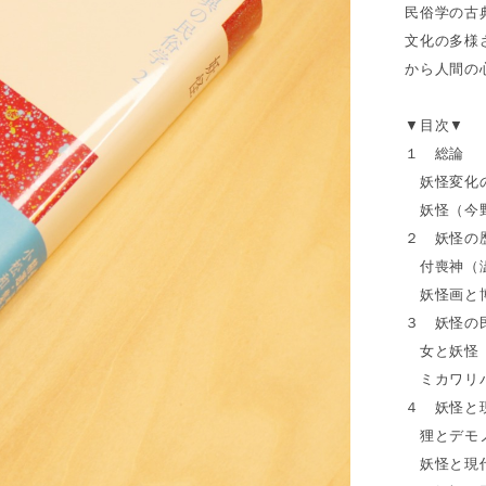
民俗学の古
文化の多様
から人間の
▼目次▼
１ 総論
妖怪変化の
妖怪（今
２ 妖怪の
付喪神（
妖怪画と博
３ 妖怪の
女と妖怪
ミカワリバ
４ 妖怪と
狸とデモノ
妖怪と現代