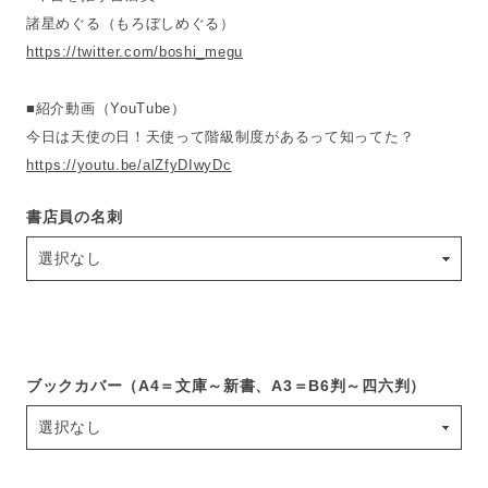
諸星めぐる（もろぼしめぐる）
https://twitter.com/boshi_megu
■紹介動画（YouTube）
今日は天使の日！天使って階級制度があるって知ってた？
https://youtu.be/alZfyDIwyDc
書店員の名刺
ブックカバー（A4＝文庫～新書、A3＝B6判～四六判）