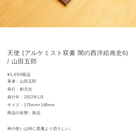
天使 (アルケミスト双書 闇の西洋絵画史6)
/ 山田五郎
¥1,650
税込
著者：山田五郎
発行：創元社
発行年：2022年1月
サイズ：175mm×148mm
商品の状態：新品
神の使いは時に悪魔より恐ろしい。