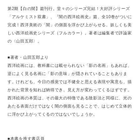
第2期【白の闇】篇刊行。堂々のシリーズ完結！大好評シリーズ
「アルケミスト双書」、『闇の西洋絵画史』篇、全10巻がついに
完成！西洋美術の「闇」の側面を浮かび上がらせる、妖しくも美
しい西洋絵画史シリーズ（フルカラー）。著者は編集者で評論家
の〈山田五郎〉。
■著者・山田五郎より
西洋絵画には、教科書には載せられない「影の名画」もあれば、
逆によく見る名画に「影の意味」が隠されていることもありま
す。けれども、今日の感覚では不健全と思える表現や寓意も、描
かれた背景を知れば納得でき、見え方が変わってくるはずです。
西洋絵画の本質は、その最大の特徴である陰影法と同様に、光の
あたる表面だけではなく闇の側面も見ることで、はじめて立体的
に浮かび上がってくるのではないでしょうか。
■本書を推す書店員