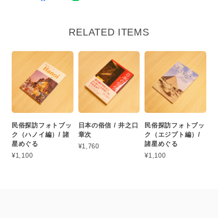
RELATED ITEMS
民俗探訪フォトブッ
日本の俗信 / 井之口
民俗探訪フォトブッ
ク（ハノイ編）/ 諸
章次
ク（エジプト編）/
星めぐる
諸星めぐる
¥1,760
¥1,100
¥1,100