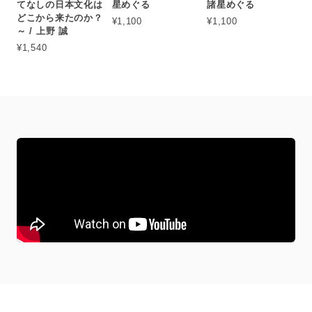
てなしの日本文化は
星めぐる
諸星めぐる
どこから来たのか？
¥1,100
¥1,100
～ / 上野 誠
¥1,540