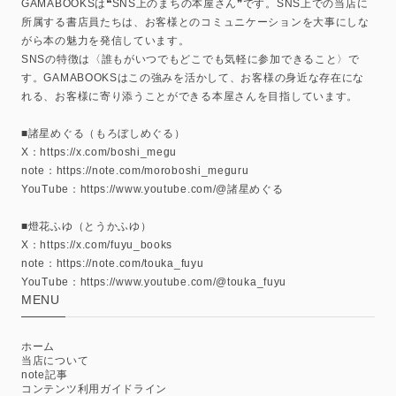
GAMABOOKSは❝SNS上のまちの本屋さん❞です。SNS上での当店に
所属する書店員たちは、お客様とのコミュニケーションを大事にしな
がら本の魅力を発信しています。
SNSの特徴は〈誰もがいつでもどこでも気軽に参加できること〉で
す。GAMABOOKSはこの強みを活かして、お客様の身近な存在にな
れる、お客様に寄り添うことができる本屋さんを目指しています。
■諸星めぐる（もろぼしめぐる）
X：https://x.com/boshi_megu
note：https://note.com/moroboshi_meguru
YouTube：https://www.youtube.com/@諸星めぐる
■燈花ふゆ（とうかふゆ）
X：https://x.com/fuyu_books
note：https://note.com/touka_fuyu
YouTube：https://www.youtube.com/@touka_fuyu
MENU
ホーム
当店について
note記事
コンテンツ利用ガイドライン