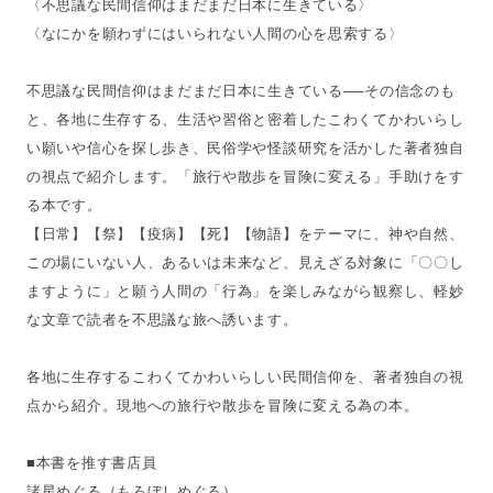
〈不思議な民間信仰はまだまだ日本に生きている〉
〈なにかを願わずにはいられない人間の心を思索する〉
不思議な民間信仰はまだまだ日本に生きている──その信念のも
と、各地に生存する、生活や習俗と密着したこわくてかわいらし
い願いや信心を探し歩き、民俗学や怪談研究を活かした著者独自
の視点で紹介します。「旅行や散歩を冒険に変える」手助けをす
る本です。
【日常】【祭】【疫病】【死】【物語】をテーマに、神や自然、
この場にいない人、あるいは未来など、見えざる対象に「〇〇し
ますように」と願う人間の「行為」を楽しみながら観察し、軽妙
な文章で読者を不思議な旅へ誘います。
各地に生存するこわくてかわいらしい民間信仰を、著者独自の視
点から紹介。現地への旅行や散歩を冒険に変える為の本。
■本書を推す書店員
諸星めぐる（もろぼしめぐる）