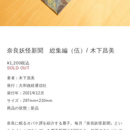
奈良妖怪新聞 総集編（伍）/ 木下昌美
¥1,200
税込
SOLD OUT
著者：木下昌美
発行：大和政経通信社
発行年：2021年12月
サイズ：297mm×210mm
商品の状態：新品
奈良に眠るオバケ譚を紹介する冊子。毎月『奈良妖怪新聞』とい