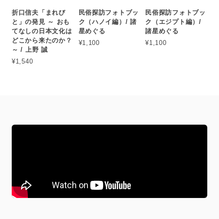
折口信夫「まれび
民俗探訪フォトブッ
民俗探訪フォトブッ
と」の発見 ～ おも
ク（ハノイ編）/ 諸
ク（エジプト編）/
てなしの日本文化は
星めぐる
諸星めぐる
どこから来たのか？
¥1,100
¥1,100
～ / 上野 誠
¥1,540