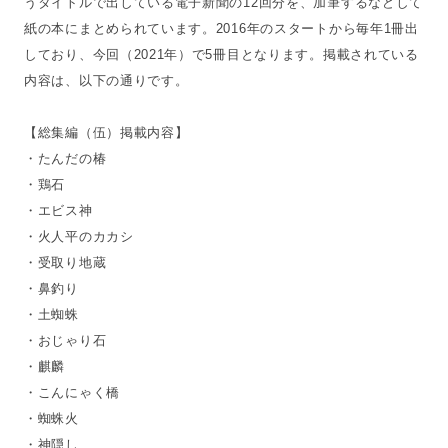
うタイトルで出している電子新聞の12回分を、加筆するなどして
紙の本にまとめられています。2016年のスタートから毎年1冊出
しており、今回（2021年）で5冊目となります。掲載されている
内容は、以下の通りです。
【総集編（伍）掲載内容】
・たんだの椿
・鶏石
・エビス神
・火人平のカカシ
・受取り地蔵
・鼻釣り
・土蜘蛛
・おじゃり石
・麒麟
・こんにゃく橋
・蜘蛛火
・神隠し