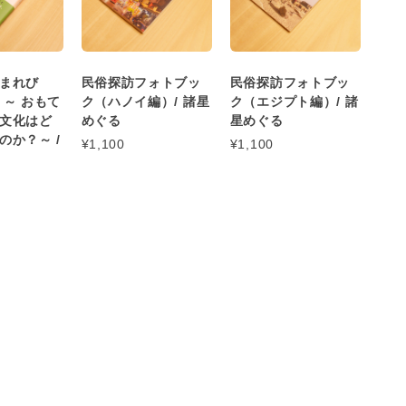
まれび
民俗探訪フォトブッ
民俗探訪フォトブッ
 ～ おもて
ク（ハノイ編）/ 諸星
ク（エジプト編）/ 諸
文化はど
めぐる
星めぐる
のか？～ /
¥1,100
¥1,100