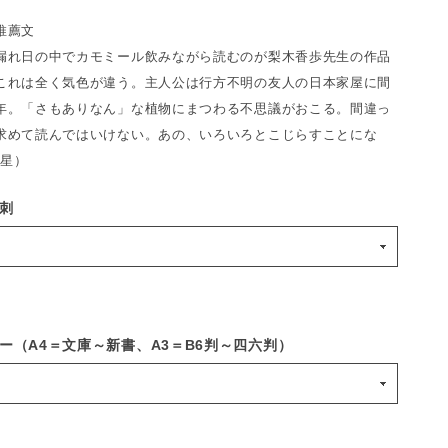
推薦文
漏れ日の中でカモミール飲みながら読むのが梨木香歩先生の作品
これは全く気色が違う。主人公は行方不明の友人の日本家屋に間
年。「さもありなん」な植物にまつわる不思議がおこる。間違っ
求めて読んではいけない。あの、いろいろとこじらすことにな
諸星）
刺
ー（A4＝文庫～新書、A3＝B6判～四六判）