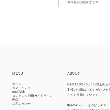
書店員がお薦めする本
MENU
ABOUT
ホーム
GAMABOOKSは❝SNS
当店について
SNSの特徴は〈誰もがいつで
note記事
さんを目指しています。
コンテンツ利用ガイドライン
FAQ
お問い合わせ
■諸星めぐる（もろぼしめぐる