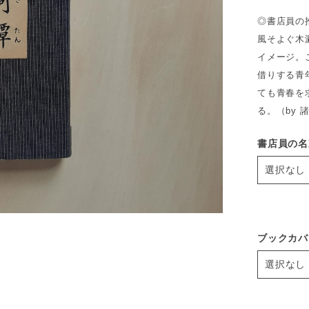
◎書店員の
風そよぐ木
イメージ。
借りする青
ても青春を
る。（by 
書店員の名
ブックカバ