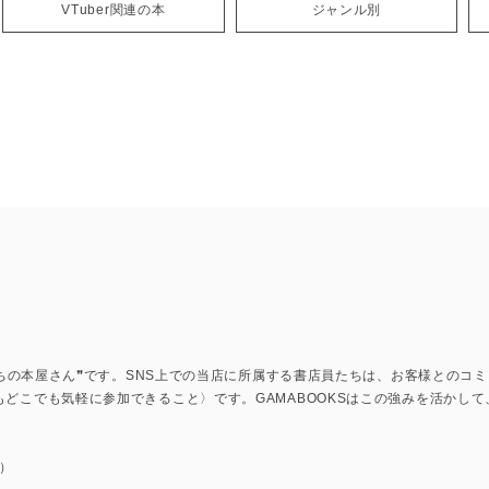
VTuber関連の本
ジャンル別
上のまちの本屋さん❞です。SNS上での当店に所属する書店員たちは、お客様との
もどこでも気軽に参加できること〉です。GAMABOOKSはこの強みを活かし
）