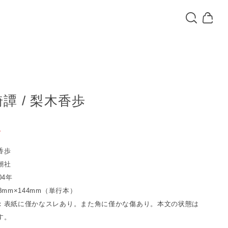
譚 / 梨木香歩
T
香歩
潮社
04年
8mm×144mm（単行本）
：表紙に僅かなスレあり。また角に僅かな傷あり。本文の状態は
す。