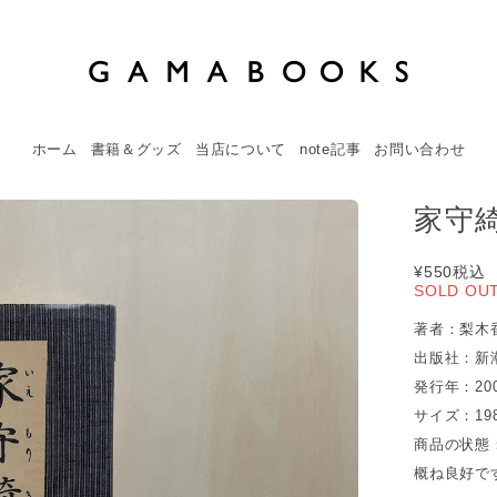
ホーム
書籍＆グッズ
当店について
note記事
お問い合わせ
家守綺
¥550
税込
SOLD OU
著者：梨木
出版社：新
発行年：20
サイズ：19
商品の状態
概ね良好で