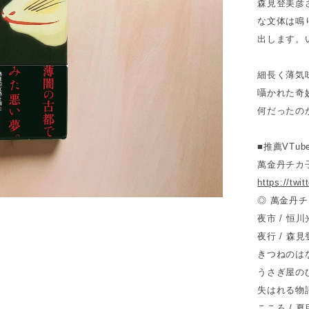
森見登美彦
な文体は鳴
出します。
細長く薄気
囁かれた奇
何だったの
■推薦VTube
萬金丹チカ
https://tw
◎ 萬金丹チ
夜市 / 恒
夜行 / 森
きつねのはな
うさぎ屋のひ
失はれる物語
こころ / 