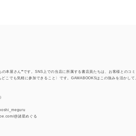
上のまちの本屋さん❞です。SNS上での当店に所属する書店員たちは、お客様との
もどこでも気軽に参加できること〉です。GAMABOOKSはこの強みを活かし
）
u
oboshi_meguru
utube.com/@諸星めぐる