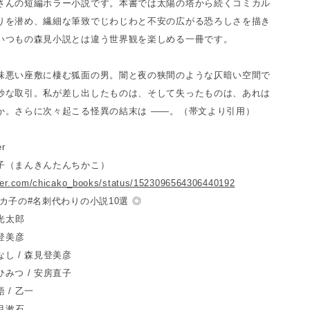
さんの短編ホラー小説です。本書では太陽の塔から続くコミカル
りを潜め、繊細な筆致でじわじわと不安の広がる恐ろしさを描き
いつもの森見小説とは違う世界観を楽しめる一冊です。
味悪い座敷に棲む狐面の男。闇と夜の狭間のような仄暗い空間で
妙な取引。私が差し出したものは、そして失ったものは、あれは
か。さらに次々起こる怪異の結末は ——。（帯文より引用）
r
子（まんきんたんちかこ）
itter.com/chicako_books/status/1523096564306440192
カ子の#名刺代わりの小説10選 ◎
川光太郎
見登美彦
し / 森見登美彦
みつ / 安房直子
 / 乙一
夏目漱石