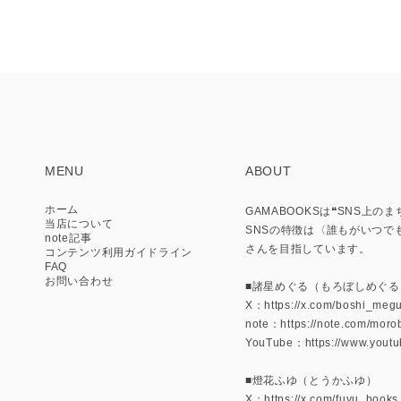
MENU
ABOUT
ホーム
GAMABOOKSは❝SNS
当店について
SNSの特徴は〈誰もがいつで
note記事
さんを目指しています。
コンテンツ利用ガイドライン
FAQ
お問い合わせ
■諸星めぐる（もろぼしめぐる
X：https://x.com/boshi_meg
note：https://note.com/mor
YouTube：https://www.yo
■燈花ふゆ（とうかふゆ）
X：https://x.com/fuyu_books