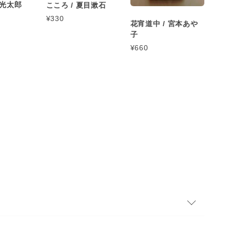
川光太郎
こころ / 夏目漱石
¥330
花宵道中 / 宮本あや
子
¥660