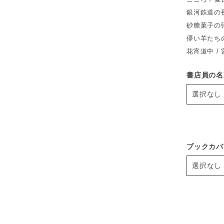
銀河鉄道の夜
砂糖菓子の弾
儚い羊たちの
花宵道中 /
書店員の名
ブックカバ