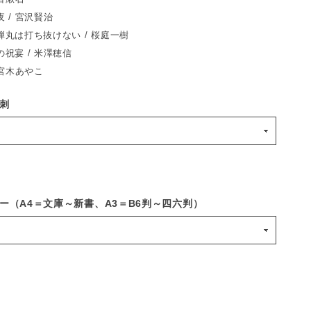
 / 宮沢賢治
丸は打ち抜けない / 桜庭一樹
祝宴 / 米澤穂信
 宮木あやこ
刺
ー（A4＝文庫～新書、A3＝B6判～四六判）