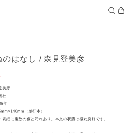
のはなし / 森見登美彦
T
登美彦
潮社
06年
6mm×140mm（単行本）
：表紙に複数の傷と汚れあり。本文の状態は概ね良好です。