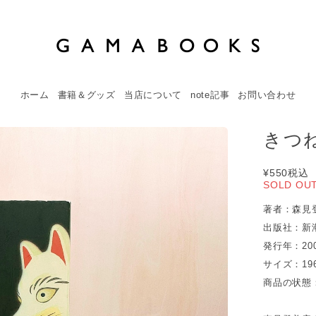
ホーム
書籍＆グッズ
当店について
note記事
お問い合わせ
きつね
¥550
税込
SOLD OU
著者：森見
出版社：新
発行年：20
サイズ：19
商品の状態