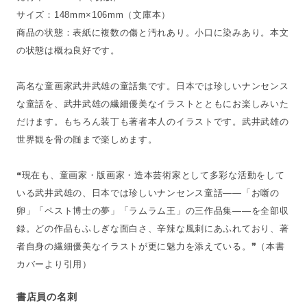
サイズ：148mm×106mm（文庫本）
商品の状態：表紙に複数の傷と汚れあり。小口に染みあり。本文
の状態は概ね良好です。
高名な童画家武井武雄の童話集です。日本では珍しいナンセンス
な童話を、武井武雄の繊細優美なイラストとともにお楽しみいた
だけます。もちろん装丁も著者本人のイラストです。武井武雄の
世界観を骨の髄まで楽しめます。
❝現在も、童画家・版画家・造本芸術家として多彩な活動をして
いる武井武雄の、日本では珍しいナンセンス童話——「お噺の
卵」「ペスト博士の夢」「ラムラム王」の三作品集——を全部収
録。どの作品もふしぎな面白さ、辛辣な風刺にあふれており、著
者自身の繊細優美なイラストが更に魅力を添えている。❞（本書
カバーより引用）
書店員の名刺