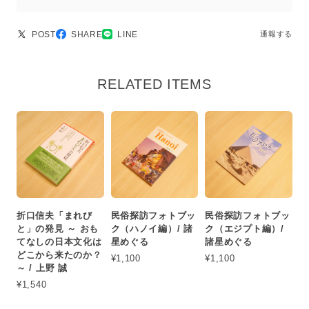
POST
SHARE
LINE
通報する
RELATED ITEMS
折口信夫「まれび
民俗探訪フォトブッ
民俗探訪フォトブッ
と」の発見 ～ おも
ク（ハノイ編）/ 諸
ク（エジプト編）/
てなしの日本文化は
星めぐる
諸星めぐる
どこから来たのか？
¥1,100
¥1,100
～ / 上野 誠
¥1,540