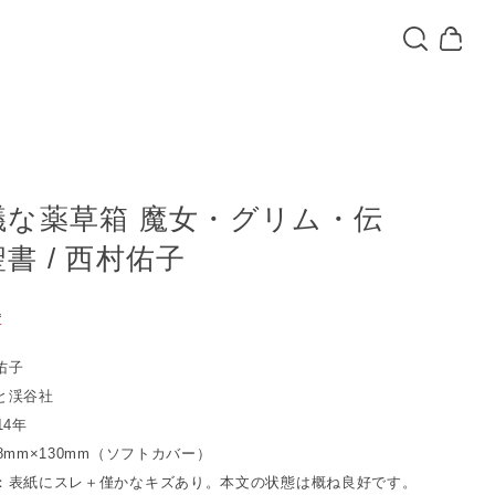
議な薬草箱 魔女・グリム・伝
書 / 西村佑子
込
T
佑子
と渓谷社
14年
8mm×130mm（ソフトカバー）
：表紙にスレ＋僅かなキズあり。本文の状態は概ね良好です。