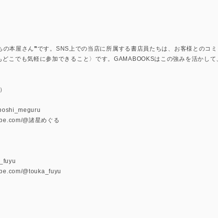
上のまちの本屋さん❞です。SNS上での当店に所属する書店員たちは、お客様との
もどこでも気軽に参加できること〉です。GAMABOOKSはこの強みを活かし
）
u
oboshi_meguru
utube.com/@諸星めぐる
a_fuyu
ube.com/@touka_fuyu