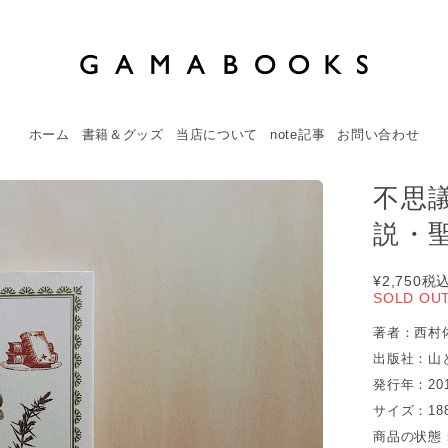
ホーム
書籍＆グッズ
当店について
note記事
お問い合わせ
不思
説・聖
¥2,750
税
SOLD OU
著者：西村
出版社：山
発行年：20
サイズ：18
商品の状態