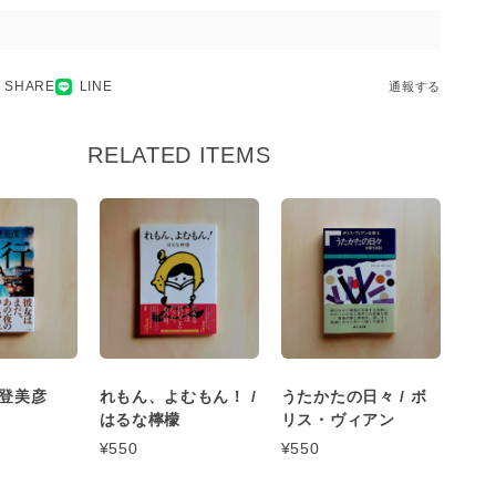
SHARE
LINE
通報する
RELATED ITEMS
見登美彦
れもん、よむもん！ /
うたかたの日々 / ボ
はるな檸檬
リス・ヴィアン
¥550
¥550