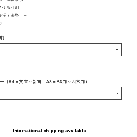
/ 伊藤計劃
浴 / 海野十三
キ
刺
ー（A4＝文庫～新書、A3＝B6判～四六判）
International shipping available