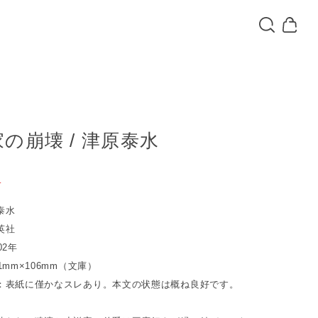
の崩壊 / 津原泰水
T
泰水
英社
02年
1mm×106mm（文庫）
：表紙に僅かなスレあり。本文の状態は概ね良好です。