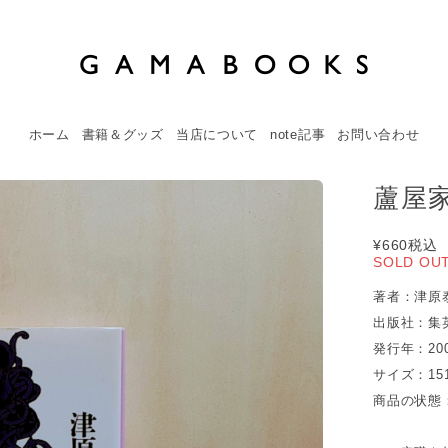
ホーム
書籍＆グッズ
当店について
note記事
お問い合わせ
蘆屋家
¥660
税込
SOLD OU
著者：津原
出版社：集
発行年：20
サイズ：15
商品の状態