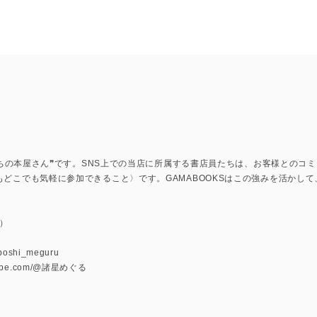
上のまちの本屋さん❞です。SNS上での当店に所属する書店員たちは、お客様との
もどこでも気軽に参加できること〉です。GAMABOOKSはこの強みを活かし
）
u
oboshi_meguru
utube.com/@諸星めぐる