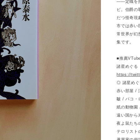
——定職を
ビ。伯爵の
だつ怪奇現
市では赤い
常世界が幻
集です。
■推薦VTube
諸星めぐる
https://tw
◎ 諸星めぐ
赤い部屋 /
皺 / パコ
紙の動物園 
遠い国から来
夜よ鼠たちの
テロリストの
蘆屋家の崩壊