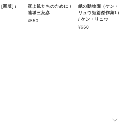
[新版] /
夜よ鼠たちのために /
紙の動物園（ケン・
連城三紀彦
リュウ短篇傑作集1）
/ ケン・リュウ
¥550
¥660