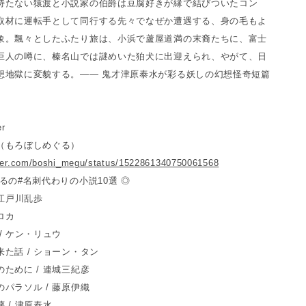
持たない猿渡と小説家の伯爵は豆腐好きが縁で結びついたコン
取材に運転手として同行する先々でなぜか遭遇する、身の毛もよ
象。飄々としたふたり旅は、小浜で蘆屋道満の末裔たちに、富士
巨人の噂に、榛名山では謎めいた狛犬に出迎えられ、やがて、日
想地獄に変貌する。—— 鬼才津原泰水が彩る妖しの幻想怪奇短篇
r
（もろぼしめぐる）
itter.com/boshi_megu/status/1522861340750061568
るの#名刺代わりの小説10選 ◎
 江戸川乱歩
・ロカ
/ ケン・リュウ
た話 / ショーン・タン
ために / 連城三紀彦
パラソル / 藤原伊織
 / 津原泰水