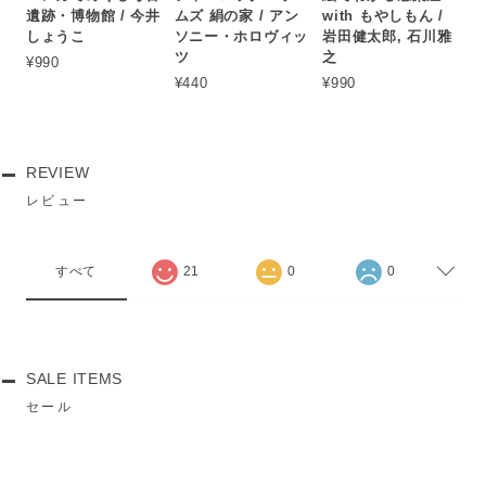
遺跡・博物館 / 今井
ムズ 絹の家 / アン
with もやしもん /
しょうこ
ソニー・ホロヴィッ
岩田健太郎, 石川雅
ツ
之
¥990
¥440
¥990
REVIEW
レビュー
すべて
21
0
0
SALE ITEMS
セール