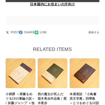
日本国内にお住まいの方向け
POST
SHARE
LINE
通報する
RELATED ITEMS
小辞譚 ～辞書をめ
西の魔女が死んだ
本屋夜話 「小鳥書
ぐる10の掌編小説～
梨木香歩作品集 / 梨
房文学賞」詞華集
/ 加藤ジャンプ ＋他
木香歩
～とりをめぐる12話