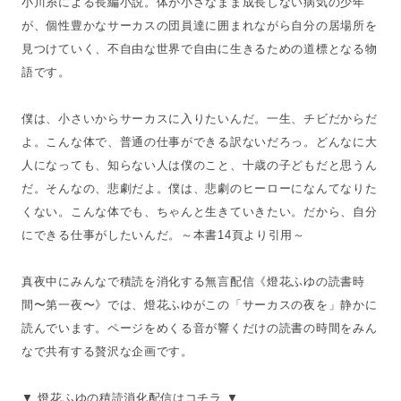
小川糸による長編小説。体が小さなまま成長しない病気の少年
が、個性豊かなサーカスの団員達に囲まれながら自分の居場所を
見つけていく、不自由な世界で自由に生きるための道標となる物
語です。
僕は、小さいからサーカスに入りたいんだ。一生、チビだからだ
よ。こんな体で、普通の仕事ができる訳ないだろっ。どんなに大
人になっても、知らない人は僕のこと、十歳の子どもだと思うん
だ。そんなの、悲劇だよ。僕は、悲劇のヒーローになんてなりた
くない。こんな体でも、ちゃんと生きていきたい。だから、自分
にできる仕事がしたいんだ。～本書14頁より引用～
真夜中にみんなで積読を消化する無言配信《燈花ふゆの読書時
間〜第一夜〜》では、燈花ふゆがこの「サーカスの夜を」静かに
読んでいます。ページをめくる音が響くだけの読書の時間をみん
なで共有する贅沢な企画です。
▼ 燈花ふゆの積読消化配信はコチラ ▼