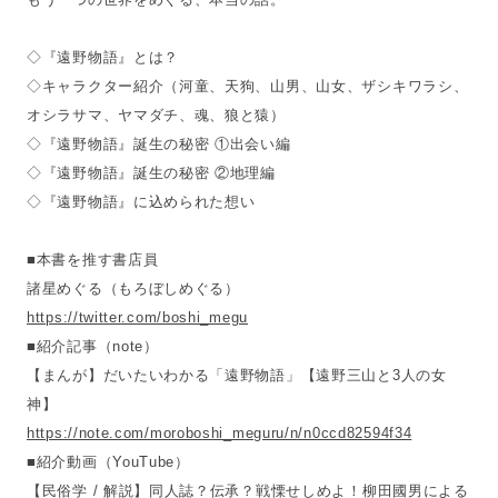
◇『遠野物語』とは？
◇キャラクター紹介（河童、天狗、山男、山女、ザシキワラシ、
オシラサマ、ヤマダチ、魂、狼と猿）
◇『遠野物語』誕生の秘密 ①出会い編
◇『遠野物語』誕生の秘密 ②地理編
◇『遠野物語』に込められた想い
■本書を推す書店員
諸星めぐる（もろぼしめぐる）
https://twitter.com/boshi_megu
■紹介記事（note）
【まんが】だいたいわかる「遠野物語」【遠野三山と3人の女
神】
https://note.com/moroboshi_meguru/n/n0ccd82594f34
■紹介動画（YouTube）
【民俗学 / 解説】同人誌？伝承？戦慄せしめよ！柳田國男による