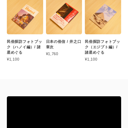
民俗探訪フォトブッ
日本の俗信 / 井之口
民俗探訪フォトブッ
ク（ハノイ編）/ 諸
章次
ク（エジプト編）/
星めぐる
諸星めぐる
¥1,760
¥1,100
¥1,100