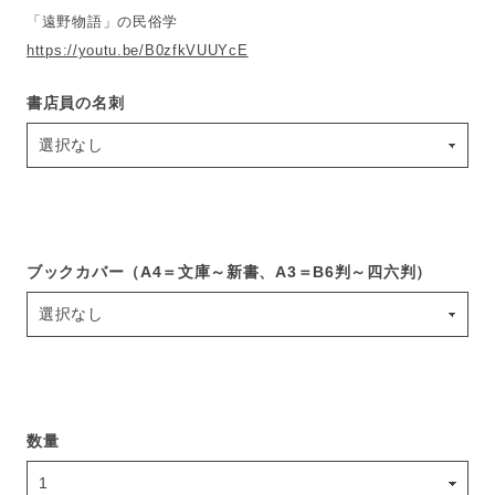
「遠野物語」の民俗学
https://youtu.be/B0zfkVUUYcE
書店員の名刺
ブックカバー（A4＝文庫～新書、A3＝B6判～四六判）
数量