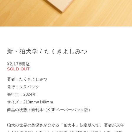
新・狛犬学 / たくきよしみつ
¥2,178
税込
SOLD OUT
著者：たくきよしみつ
発行：タヌパック
発行年：2024年
サイズ：210mm×149mm
商品の状態：新刊本（KDPペーパーバック版）
狛犬の世界の奥深さが分かる「狛犬本」決定版です。著者が永年