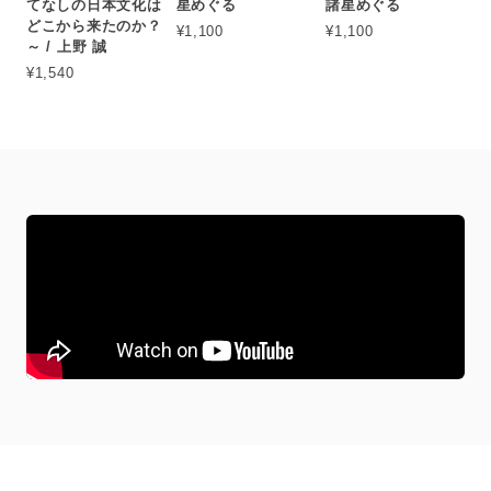
てなしの日本文化は
星めぐる
諸星めぐる
どこから来たのか？
¥1,100
¥1,100
～ / 上野 誠
¥1,540