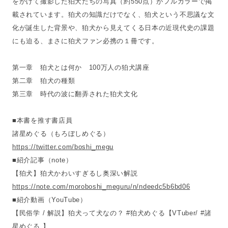
をかけて撮影した狛犬たちの写真（約550点）がフルカラーで掲
載されています。狛犬の知識だけでなく、狛犬という不思議な文
化が誕生した背景や、狛犬から見えてくる日本の近現代史の課題
にも迫る、まさに狛犬ファン必携の１冊です。
第一章 狛犬とは何か 100万人の狛犬講座
第二章 狛犬の種類
第三章 時代の波に翻弄された狛犬文化
■本書を推す書店員
諸星めぐる（もろぼしめぐる）
https://twitter.com/boshi_megu
■紹介記事（note）
【狛犬】狛犬かわいすぎるし奥深い解説
https://note.com/moroboshi_meguru/n/ndeedc5b6bd06
■紹介動画（YouTube）
【民俗学 / 解説】狛犬って犬なの？ #狛犬めぐる【VTuber/ #諸
星めぐる 】