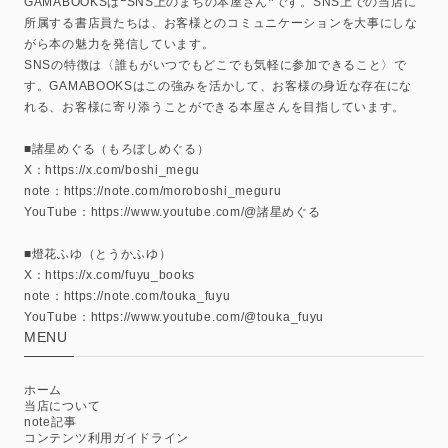
GAMABOOKSは❝SNS上のまちの本屋さん❞です。SNS上での当店に
所属する書店員たちは、お客様とのコミュニケーションを大事にしな
がら本の魅力を発信しています。
SNSの特徴は〈誰もがいつでもどこでも気軽に参加できること〉で
す。GAMABOOKSはこの強みを活かして、お客様の身近な存在にな
れる、お客様に寄り添うことができる本屋さんを目指しています。
■諸星めぐる（もろぼしめぐる）
X：https://x.com/boshi_megu
note：https://note.com/moroboshi_meguru
YouTube：https://www.youtube.com/@諸星めぐる
■燈花ふゆ（とうかふゆ）
X：https://x.com/fuyu_books
note：https://note.com/touka_fuyu
YouTube：https://www.youtube.com/@touka_fuyu
MENU
ホーム
当店について
note記事
コンテンツ利用ガイドライン