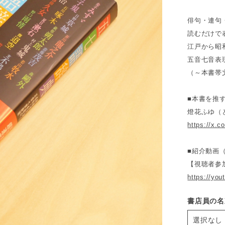
俳句・連句
読むだけで
江戸から昭
五音七音表
（～本書帯
■本書を推
燈花ふゆ（
https://x.
■紹介動画（Y
【視聴者参
https://yo
書店員の名