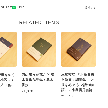
SHARE
LINE
通報する
RELATED ITEMS
辞書をめぐ
西の魔女が死んだ 梨
本屋夜話 「小鳥書房
小説～ /
木香歩作品集 / 梨木
文学賞」詞華集 ～と
プ ＋他
香歩
りをめぐる12話の物
語～ / 小鳥書房[編]
¥1,870
¥1,540