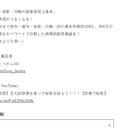
・短歌・川柳の超速表現上達本。
表現がうまくなる！
和まで俳句・連句・短歌・川柳・詩の著名作家約100人、約4万の
現をキーワードで分類した画期的新辞典誕生！
文より引用～）
す書店員
とうかふゆ）
com/fuyu_books
ouTube）
加型】五七語辞典を使って短歌を詠もう！！！【安価で短歌】
utu.be/FulLDAs2p5k
刺