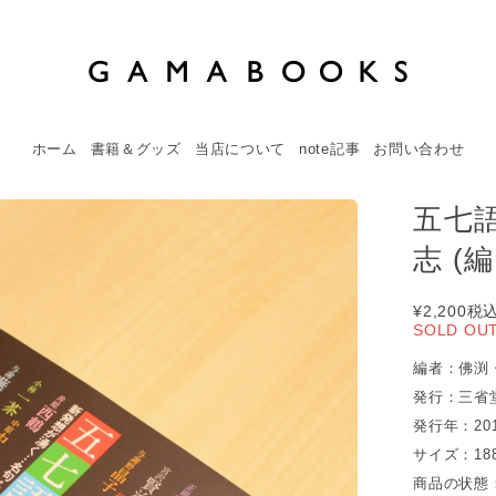
ホーム
書籍＆グッズ
当店について
note記事
お問い合わせ
五七語
志 (編
¥2,200
税
SOLD OU
編者：佛渕 
発行：三省
発行年：20
サイズ：188
商品の状態