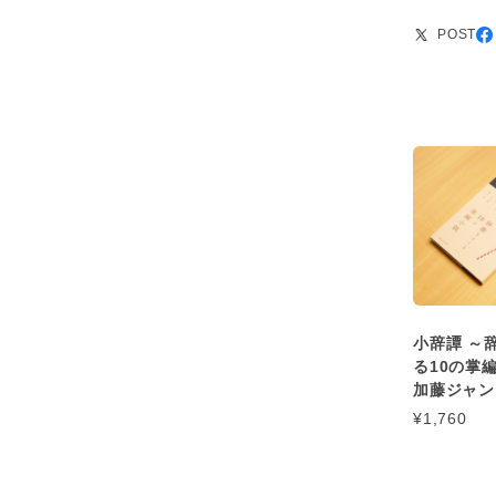
POST
小辞譚 ～
る10の掌編
加藤ジャン
¥1,760