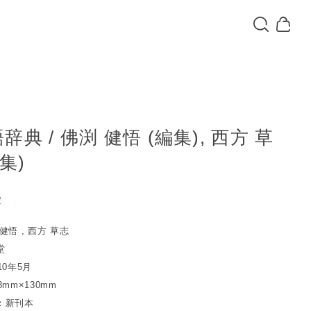
辞典 / 佛渕 健悟 (編集), 西方 草
集)
込
T
健悟 , 西方 草志
堂
10年5月
mm×130mm
：新刊本