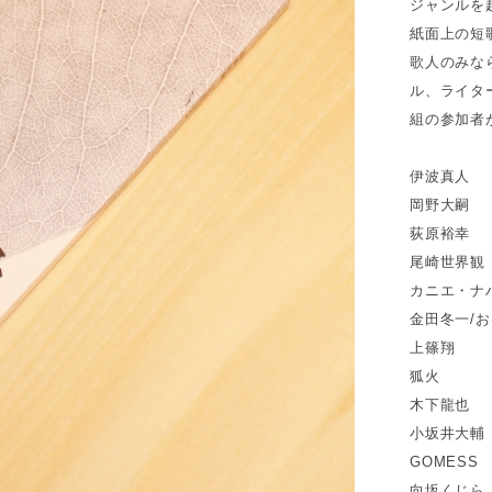
ジャンルを
紙面上の短
歌人のみな
ル、ライタ
組の参加者
伊波真人
岡野大嗣
荻原裕幸
尾崎世界観
カニエ・ナ
金田冬一/
上篠翔
狐火
木下龍也
小坂井大輔
GOMESS
向坂くじら