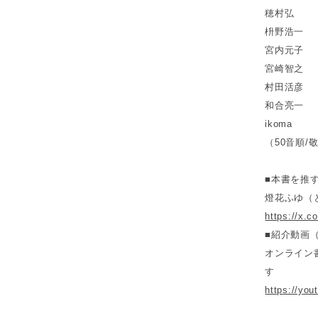
穂村弘
枡野浩一
宮内元子
宮崎智之
村田活彦
和合亮一
ikoma
（50音順/
■本書を推
燈花ふゆ（
https://x.
■紹介動画（Y
オンライン
す
https://yo