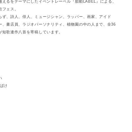
越えるをテーマにしたイベントレーベル『胎動LABEL』による、
歌フェス。
らず、詩人、俳人、ミュージシャン、ラッパー、画家、アイド
ー、書店員、ラジオパーソナリティ、植物園の中の人まで、全36
が短歌連作八首を寄稿しています。
ハ
おばけ