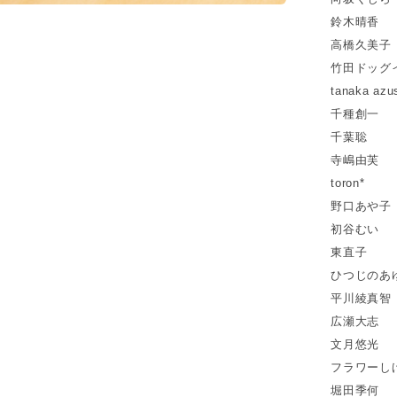
鈴木晴香
高橋久美子
竹田ドッグ
tanaka azu
千種創一
千葉聡
寺嶋由芙
toron*
野口あや子
初谷むい
東直子
ひつじのあ
平川綾真智
広瀬大志
文月悠光
フラワーし
堀田季何