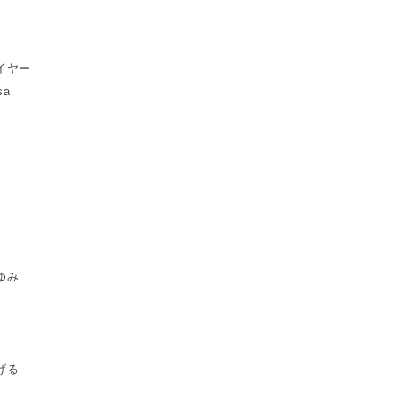
イヤー
sa
ゆみ
げる