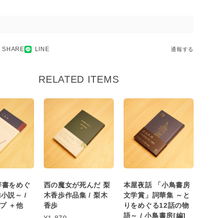
SHARE
LINE
通報する
RELATED ITEMS
辞書をめぐ
西の魔女が死んだ 梨
本屋夜話 「小鳥書房
小説～ /
木香歩作品集 / 梨木
文学賞」詞華集 ～と
プ ＋他
香歩
りをめぐる12話の物
語～ / 小鳥書房[編]