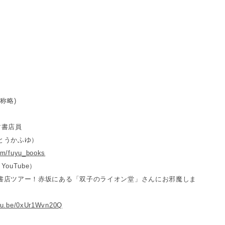
敬称略)
す書店員
とうかふゆ）
com/fuyu_books
ouTube）
書店ツアー！赤坂にある「双子のライオン堂」さんにお邪魔しま
utu.be/0xUr1Wvn20Q