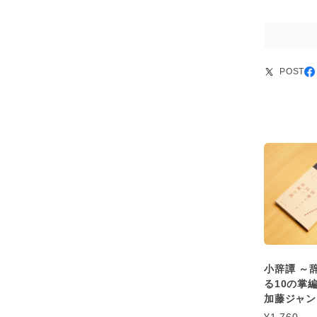
POST
小辞譚 ～
る10の掌編
加藤ジャン