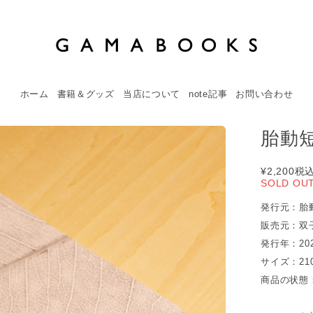
ホーム
書籍＆グッズ
当店について
note記事
お問い合わせ
胎動短歌
¥2,200
税
SOLD OU
発行元：胎
販売元：双
発行年：20
サイズ：210
商品の状態