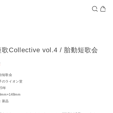
Collective vol.4 / 胎動短歌会
込
T
動短歌会
子のライオン堂
23年
mm×148mm
：新品