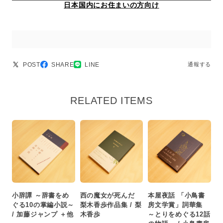
日本国内にお住まいの方向け
POST
SHARE
LINE
通報する
RELATED ITEMS
小辞譚 ～辞書をめ
西の魔女が死んだ
本屋夜話 「小鳥書
ぐる10の掌編小説～
梨木香歩作品集 / 梨
房文学賞」詞華集
/ 加藤ジャンプ ＋他
木香歩
～とりをめぐる12話