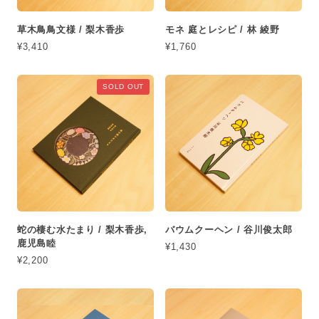
草木鳥鳥文様 / 梨木香歩
モネ 庭とレシピ / 林 綾野
¥3,410
¥1,760
SOLD OUT
蛇の棲む水たまり / 梨木香歩,
バウムクーヘン / 谷川俊太郎
鹿児島睦
¥1,430
¥2,200