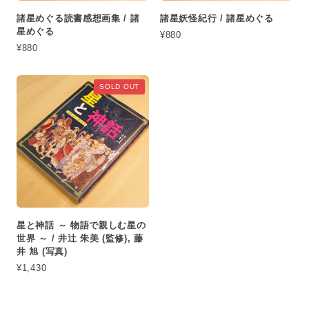
諸星めぐる読書感想画集 / 諸
諸星妖怪紀行 / 諸星めぐる
星めぐる
¥880
¥880
SOLD OUT
星と神話 ～ 物語で親しむ星の
世界 ～ / 井辻 朱美 (監修), 藤
井 旭 (写真)
¥1,430