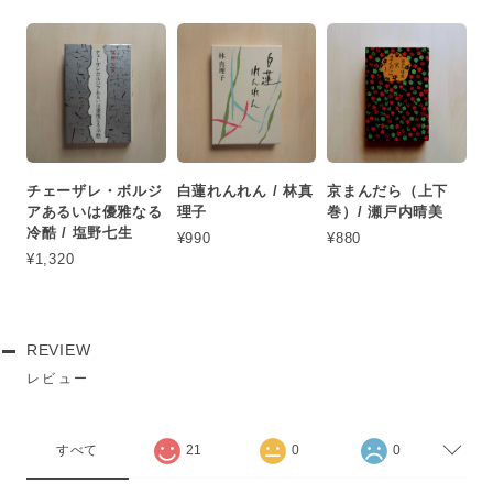
チェーザレ・ボルジ
白蓮れんれん / 林真
京まんだら（上下
アあるいは優雅なる
理子
巻）/ 瀬戸内晴美
冷酷 / 塩野七生
¥990
¥880
¥1,320
REVIEW
レビュー
すべて
21
0
0