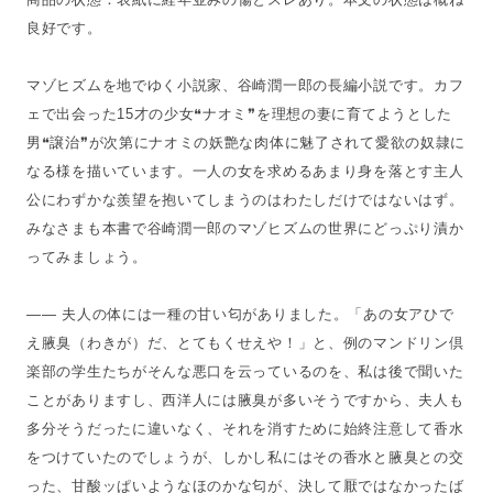
良好です。
マゾヒズムを地でゆく小説家、谷崎潤一郎の長編小説です。カフ
ェで出会った15才の少女❝ナオミ❞を理想の妻に育てようとした
男❝譲治❞が次第にナオミの妖艶な肉体に魅了されて愛欲の奴隷に
なる様を描いています。一人の女を求めるあまり身を落とす主人
公にわずかな羨望を抱いてしまうのはわたしだけではないはず。
みなさまも本書で谷崎潤一郎のマゾヒズムの世界にどっぷり漬か
ってみましょう。
—— 夫人の体には一種の甘い匂がありました。「あの女アひで
え腋臭（わきが）だ、とてもくせえや！」と、例のマンドリン倶
楽部の学生たちがそんな悪口を云っているのを、私は後で聞いた
ことがありますし、西洋人には腋臭が多いそうですから、夫人も
多分そうだったに違いなく、それを消すために始終注意して香水
をつけていたのでしょうが、しかし私にはその香水と腋臭との交
った、甘酸ッぱいようなほのかな匂が、決して厭ではなかったば