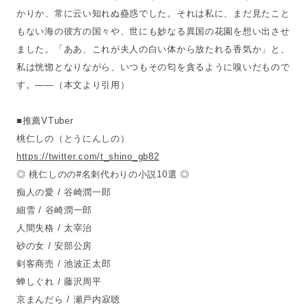
かりか、常に云い知れぬ蠱惑でした。それは私に、まだ見たこと
もない海の彼方の国々や、世にも妙なる異国の花園を想い出させ
ました。「ああ、これが夫人の白い体から放たれる香気か」と、
私は恍惚となりながら、いつもその匂を貪るように嗅いだもので
す。——（本文より引用）
■推薦VTuber
桃仁しの（とうにんしの）
https://twitter.com/t_shino_gb82
◎ 桃仁しのの#名刺代わりの小説10選 ◎
痴人の愛 / 谷崎潤一郎
細雪 / 谷崎潤一郎
人間失格 / 太宰治
砂の女 / 安部公房
剣客商売 / 池波正太郎
蝉しぐれ / 藤沢周平
京まんだら / 瀬戸内寂聴