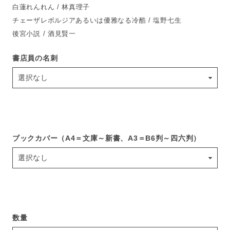
白蓮れんれん / 林真理子
チェーザレボルジアあるいは優雅なる冷酷 / 塩野七生
後宮小説 / 酒見賢一
書店員の名刺
ブックカバー（A4＝文庫～新書、A3＝B6判～四六判）
数量