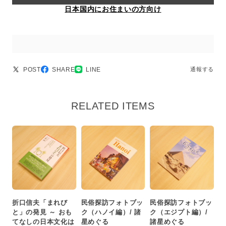
日本国内にお住まいの方向け
POST
SHARE
LINE
通報する
RELATED ITEMS
折口信夫「まれび
民俗探訪フォトブッ
民俗探訪フォトブッ
と」の発見 ～ おも
ク（ハノイ編）/ 諸
ク（エジプト編）/
てなしの日本文化は
星めぐる
諸星めぐる