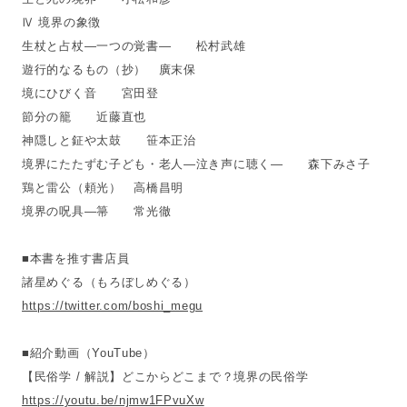
Ⅳ 境界の象徴
生杖と占杖―一つの覚書― 松村武雄
遊行的なるもの（抄） 廣末保
境にひびく音 宮田登
節分の籠 近藤直也
神隠しと鉦や太鼓 笹本正治
境界にたたずむ子ども・老人―泣き声に聴く― 森下みさ子
鶏と雷公（頼光） 高橋昌明
境界の呪具―箒 常光徹
■本書を推す書店員
諸星めぐる（もろぼしめぐる）
https://twitter.com/boshi_megu
■紹介動画（YouTube）
【民俗学 / 解説】どこからどこまで？境界の民俗学
https://youtu.be/njmw1FPvuXw