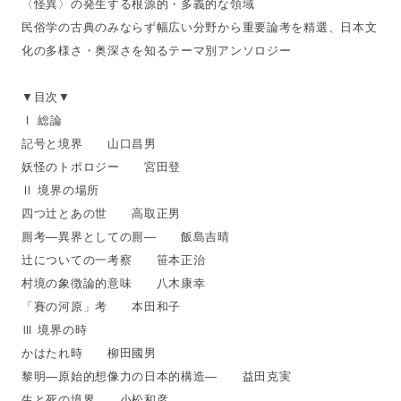
〈怪異〉の発生する根源的・多義的な領域
民俗学の古典のみならず幅広い分野から重要論考を精選、日本文
化の多様さ・奥深さを知るテーマ別アンソロジー
▼目次▼
Ⅰ 総論
記号と境界 山口昌男
妖怪のトポロジー 宮田登
Ⅱ 境界の場所
四つ辻とあの世 高取正男
厠考―異界としての厠― 飯島吉晴
辻についての一考察 笹本正治
村境の象徴論的意味 八木康幸
「賽の河原」考 本田和子
Ⅲ 境界の時
かはたれ時 柳田國男
黎明―原始的想像力の日本的構造― 益田克実
生と死の境界 小松和彦