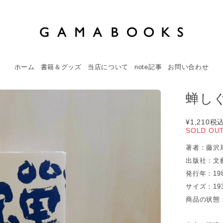
ホーム
書籍＆グッズ
当店について
note記事
お問い合わせ
蝉しぐ
¥1,210
税
SOLD OU
著者：藤沢
出版社：文
発行年：19
サイズ：19
商品の状態