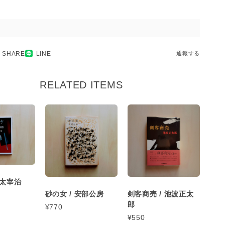
SHARE
LINE
通報する
RELATED ITEMS
 太宰治
砂の女 / 安部公房
剣客商売 / 池波正太
郎
¥770
¥550