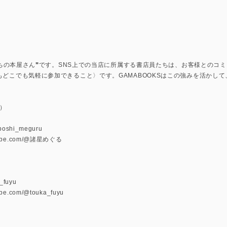
上のまちの本屋さん❞です。SNS上での当店に所属する書店員たちは、お客様との
もどこでも気軽に参加できること〉です。GAMABOOKSはこの強みを活かし
）
u
oboshi_meguru
utube.com/@諸星めぐる
a_fuyu
ube.com/@touka_fuyu