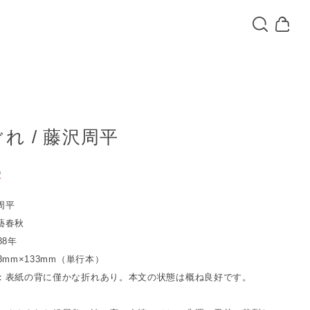
れ / 藤沢周平
込
T
周平
藝春秋
88年
3mm×133mm（単行本）
：表紙の背に僅かな折れあり。本文の状態は概ね良好です。