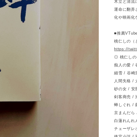
木立と清流
運命に翻弄
化や映画化
■推薦VTube
桃仁しの（
https://tw
◎ 桃仁しの
痴人の愛 /
細雪 / 谷
人間失格 /
砂の女 / 
剣客商売 /
蝉しぐれ /
京まんだら 
白蓮れんれん
チェーザレ
後宮小説 /