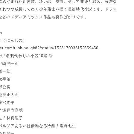
にめぐまれた組屋敷。淡い恋、友情、そして非運と忍苦。苛烈な
されつつ成長してゆく少年藩士を描く長篇時代小説です。ドラマ
などのメディアミックス作品も良作ばかりです。
r
とうにんしの）
itter.com/t_shino_gb82/status/1523170033152659456
の#名刺代わりの小説10選 ◎
 谷崎潤一郎
崎潤一郎
 太宰治
安部公房
 池波正太郎
 藤沢周平
/ 瀬戸内寂聴
 / 林真理子
ボルジアあるいは優雅なる冷酷 / 塩野七生
 酒見賢一