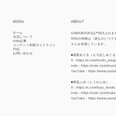
MENU
ABOUT
ホーム
GAMABOOKSは❝SNS
当店について
SNSの特徴は〈誰もがいつで
note記事
さんを目指しています。
コンテンツ利用ガイドライン
FAQ
お問い合わせ
■諸星めぐる（もろぼしめぐる
X：https://x.com/boshi_meg
note：https://note.com/mor
YouTube：https://www.yo
■燈花ふゆ（とうかふゆ）
X：https://x.com/fuyu_books
note：https://note.com/touk
YouTube：https://www.yout